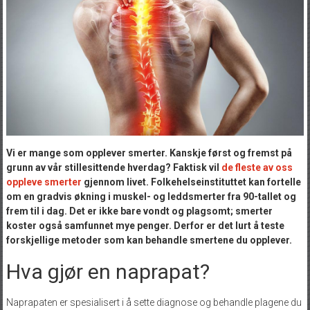
Vi er mange som opplever smerter. Kanskje først og fremst på
grunn av vår stillesittende hverdag? Faktisk vil
de fleste av oss
oppleve smerter
gjennom livet. Folkehelseinstituttet kan fortelle
om en gradvis økning i muskel- og leddsmerter fra 90-tallet og
frem til i dag. Det er ikke bare vondt og plagsomt; smerter
koster også samfunnet mye penger. Derfor er det lurt å teste
forskjellige metoder som kan behandle smertene du opplever.
Hva gjør en naprapat?
Naprapaten er spesialisert i å sette diagnose og behandle plagene du