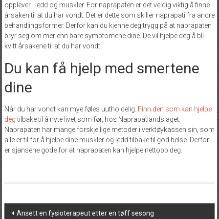
opplever i ledd og muskler. For naprapaten er det veldig viktig å finne
årsaken til at du har vondt. Det er dette som skiller naprapati fra andre
behandlingsformer. Derfor kan du kjenne deg trygg på at naprapaten
bryr seg om mer enn bare symptomene dine. De vil hjelpe deg å bli
kvitt årsakene til at du har vondt.
Du kan få hjelp med smertene
dine
Når du har vondt kan mye føles uutholdelig.
Finn den som kan hjelpe
deg
tilbake til å nyte livet som før, hos Naprapatlandslaget.
Naprapaten har mange forskjellige metoder i verktøykassen sin, som
alle er til for å hjelpe dine muskler og ledd tilbake til god helse. Derfor
er sjansene gode for at naprapaten kan hjelpe nettopp deg.
Post
Ansett en fysioterapeut etter en tøff sesong