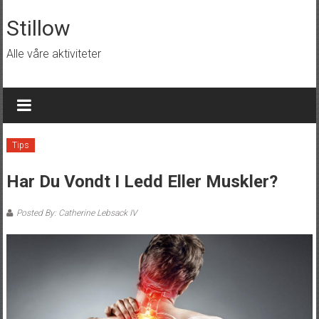
Skip
to
Stillow
content
Alle våre aktiviteter
Tips
Har Du Vondt I Ledd Eller Muskler?
Posted By: Catherine Lebsack IV